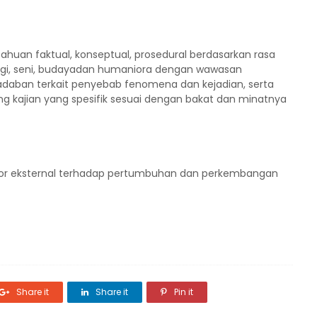
uan faktual, konseptual, prosedural berdasarkan rasa
ogi, seni, budayadan humaniora dengan wawasan
daban terkait penyebab fenomena dan kejadian, serta
 kajian yang spesifik sesuai dengan bakat dan minatnya
aktor eksternal terhadap pertumbuhan dan perkembangan
Share it
Share it
Pin it