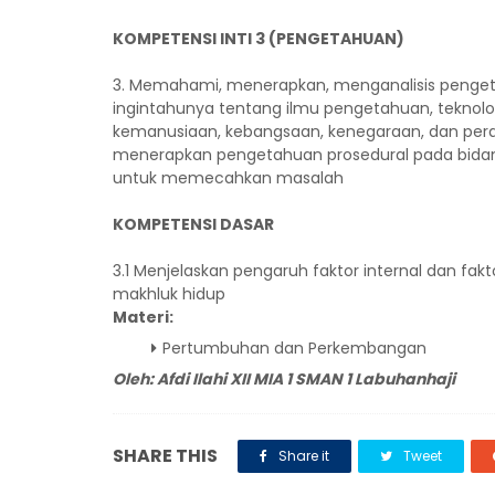
KOMPETENSI INTI 3 (PENGETAHUAN)
3. Memahami, menerapkan, menganalisis pengetah
ingintahunya tentang ilmu pengetahuan, teknol
kemanusiaan, kebangsaan, kenegaraan, dan pera
menerapkan pengetahuan prosedural pada bidang
untuk memecahkan masalah
KOMPETENSI DASAR
3.1 Menjelaskan pengaruh faktor internal dan f
makhluk hidup
Materi:
Pertumbuhan dan Perkembangan
Oleh: Afdi Ilahi XII MIA 1 SMAN 1 Labuhanhaji
SHARE THIS
Share it
Tweet