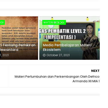
OGI
MATERI BIOLOGI
iri Tentang Pemikiran
Media Pembelajaran Materi
 Dewantara
Ekosistem
, 2021
October 27, 2021
NEXT
Materi Pertumbuhan dan Perkembangan Oleh Defrico
Armanda XII MIA 1