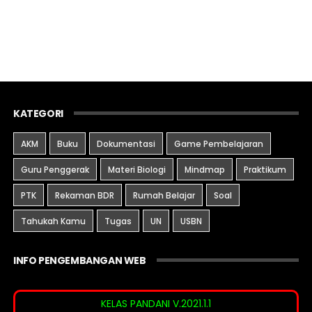
KATEGORI
AKM
Buku
Dokumentasi
Game Pembelajaran
Guru Penggerak
Materi Biologi
Mindmap
Praktikum
PTK
Rekaman BDR
Rumah Belajar
Soal
Tahukah Kamu
Tugas
UN
USBN
INFO PENGEMBANGAN WEB
KELAS PANDANI V.2021.1.1