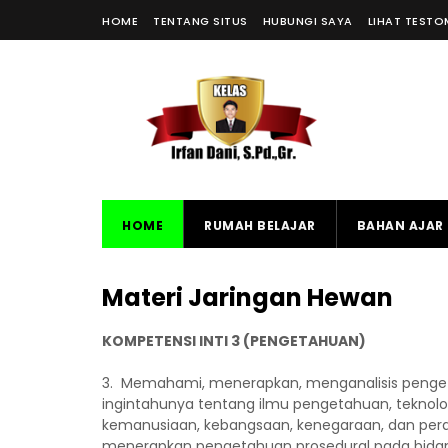
HOME
TENTANG SITUS
HUBUNGI SAYA
LIHAT TESTO
HOME
RUMAH BELAJAR
BAHAN AJAR 
Materi Jaringan Hewan
KOMPETENSI INTI 3 (PENGETAHUAN)
3. Memahami, menerapkan, menganalisis pengeta
ingintahunya tentang ilmu pengetahuan, teknol
kemanusiaan, kebangsaan, kenegaraan, dan pera
menerapkan pengetahuan prosedural pada bidang