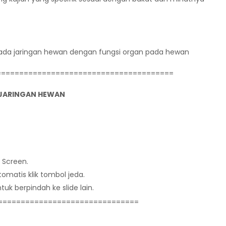
l pada jaringan hewan dengan fungsi organ pada hewan
=======================================
 JARINGAN HEWAN
l Screen.
matis klik tombol jeda.
uk berpindah ke slide lain.
===============================