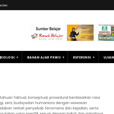
MONI
BIOLOGI
BAHAN AJAR PKWU
REFERENSI
UJIAN
huan faktual, konseptual, prosedural berdasarkan rasa
ogi, seni, budayadan humaniora dengan wawasan
daban terkait penyebab fenomena dan kejadian, serta
 kajian yang spesifik sesuai dengan bakat dan minatnya