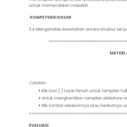
untuk memecahkan masalah
KOMPETENSI DASAR
3.4 Menganalisis keterkaitan antara struktur se
==============================
MATERI
Catatan:
Klik icon [ ] Layar Penuh untuk tampilan Ful
Untuk menghentikan tampilan slideshow oto
Klik tombol sebelumnya atau berikutnya unt
======================================
EVALUASI: